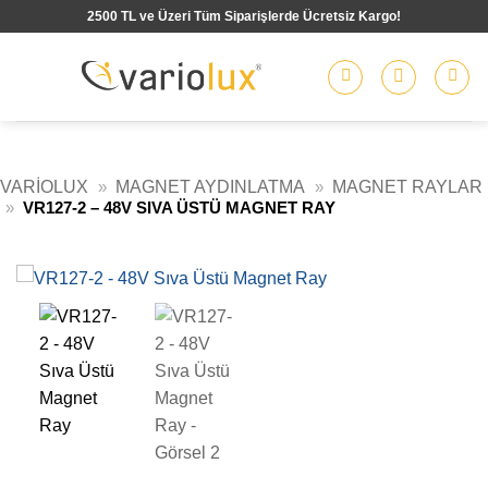
İçeriğe
2500 TL ve Üzeri Tüm Siparişlerde Ücretsiz Kargo!
atla
VARIOLUX
»
MAGNET AYDINLATMA
»
MAGNET RAYLAR
»
VR127-2 – 48V SIVA ÜSTÜ MAGNET RAY