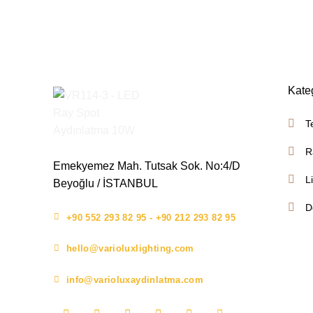
Kate
T
R
Emekyemez Mah. Tutsak Sok. No:4/D
L
Beyoğlu / İSTANBUL
D
+90 552 293 82 95 - +90 212 293 82 95
hello@varioluxlighting.com
info@varioluxaydinlatma.com