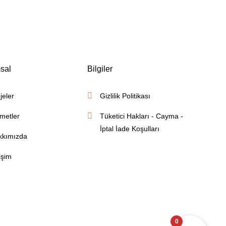
sal
Bilgiler
jeler
Gizlilik Politikası
metler
Tüketici Hakları - Cayma -
İptal İade Koşulları
kkımızda
tişim
0