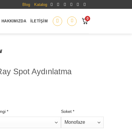
Blog
Katalog
0
HAKKIMIZDA
İLETIŞIM
W
ay Spot Aydınlatma
ngi
*
Soket
*