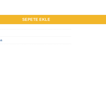
latma 10W adet
SEPETE EKLE
ma