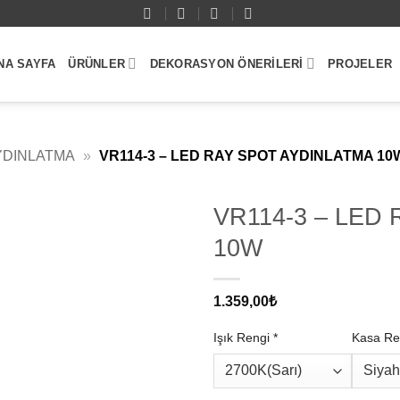
NA SAYFA
ÜRÜNLER
DEKORASYON ÖNERILERI
PROJELER
YDINLATMA
»
VR114-3 – LED RAY SPOT AYDINLATMA 10
VR114-3 – LED R
10W
1.359,00
₺
Işık Rengi
*
Kasa Re