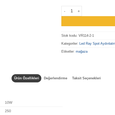
VR114-3 - LED Ray Spot Aydın
Stok kodu:
VR114-2-1
Kategoriler:
Led Ray Spot Aydınlat
Etiketler:
mağaza
Ürün Özellikleri
Değerlendirme
Taksit Seçenekleri
10W
250