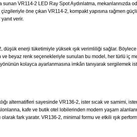
arada sunan VR114-2 LED Ray Spot Aydınlatma, mekanlarınızda od
rn çizgileriyle öne çıkan VR114-2, kompakt yapısına rağmen güçl
anıt verir.
düşük enerji tüketimiyle yüksek ışık verimliliği sağlar. Böylec
 ve beyaz renk seçenekleriyle sunulan bu model, her türlü iç m
 yönünün kolayca ayarlanmasına imkân tanıyarak sergilemek isted
ı alternatifleri sayesinde VR136-2, ister sıcak ve samimi, ister
salonlarına, kafe ve butik otel lobilerinden modern yaşam alanla
larak fark yaratır. VR136-2, minimal formu ve etkili ışık perfo