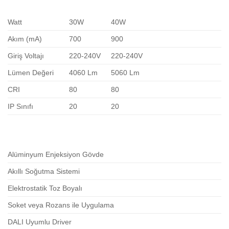
Watt
30W
40W
Akım (mA)
700
900
Giriş Voltajı
220-240V
220-240V
Lümen Değeri
4060 Lm
5060 Lm
CRI
80
80
IP Sınıfı
20
20
Alüminyum Enjeksiyon Gövde
Akıllı Soğutma Sistemi
Elektrostatik Toz Boyalı
Soket veya Rozans ile Uygulama
DALI Uyumlu Driver