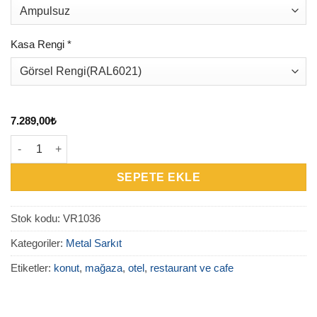
Kasa Rengi
*
7.289,00
₺
VR1036 – Vault Metal Sarkit adet
SEPETE EKLE
Stok kodu:
VR1036
Kategoriler:
Metal Sarkıt
Etiketler:
konut
,
mağaza
,
otel
,
restaurant ve cafe