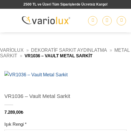
İçeriğe
2500 TL ve Üzeri Tüm Siparişlerde Ücretsiz Kargo!
atla
VARIOLUX
»
DEKORATIF SARKIT AYDINLATMA
»
METAL
SARKIT
»
VR1036 – VAULT METAL SARKIT
VR1036 – Vault Metal Sarkit
7.289,00
₺
Işık Rengi
*