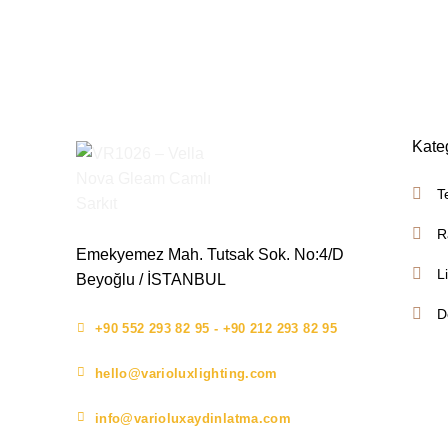
Kate
T
R
Emekyemez Mah. Tutsak Sok. No:4/D
L
Beyoğlu / İSTANBUL
D
+90 552 293 82 95 - +90 212 293 82 95
hello@varioluxlighting.com
info@varioluxaydinlatma.com