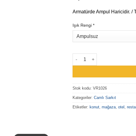
Armatürde Ampul Haricidir. / T
Işık Rengi
*
VR1026 – Vella Nova Gleam Cam
Stok kodu:
VR1026
Kategoriler:
Camlı Sarkıt
Etiketler:
konut
,
mağaza
,
otel
,
resta