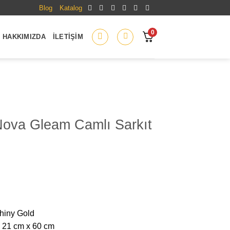
Blog
Katalog
0
HAKKIMIZDA
İLETIŞIM
Nova Gleam Camlı Sarkıt
Shiny Gold
x 21 cm x 60 cm