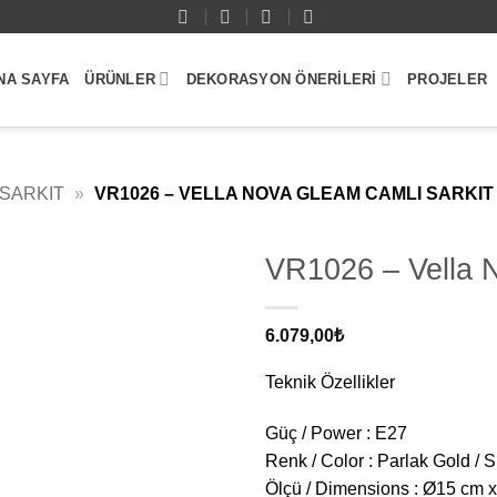
NA SAYFA
ÜRÜNLER
DEKORASYON ÖNERILERI
PROJELER
 SARKIT
»
VR1026 – VELLA NOVA GLEAM CAMLI SARKIT
VR1026 – Vella 
6.079,00
₺
Teknik Özellikler
Güç / Power : E27
Renk / Color : Parlak Gold / 
Ölçü / Dimensions : Ø15 cm 