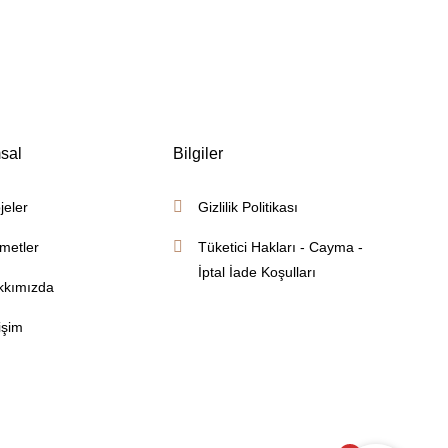
sal
Bilgiler
jeler
Gizlilik Politikası
metler
Tüketici Hakları - Cayma -
İptal İade Koşulları
kkımızda
tişim