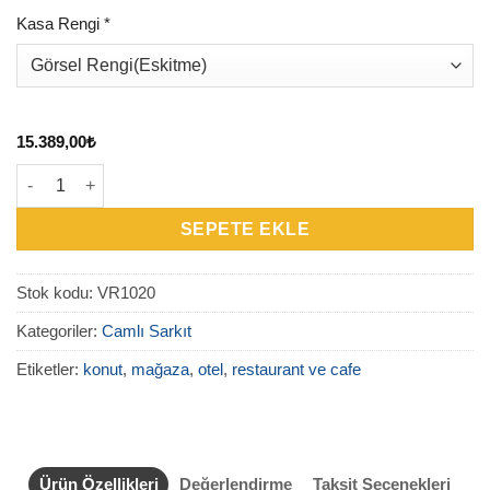
Kasa Rengi
*
15.389,00
₺
VR1020 – Serpenta Vines Camlı Sarkıt adet
SEPETE EKLE
Stok kodu:
VR1020
Kategoriler:
Camlı Sarkıt
Etiketler:
konut
,
mağaza
,
otel
,
restaurant ve cafe
Ürün Özellikleri
Değerlendirme
Taksit Seçenekleri