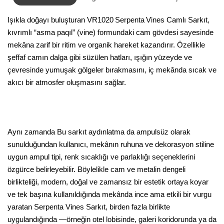
Işıkla doğayı buluşturan VR1020 Serpenta Vines Camlı Sarkıt,
kıvrımlı “asma paqıl” (vine) formundaki cam gövdesi sayesinde
mekâna zarif bir ritim ve organik hareket kazandırır. Özellikle
şeffaf camın dalga gibi süzülen hatları, ışığın yüzeyde ve
çevresinde yumuşak gölgeler bırakmasını, iç mekânda sıcak ve
akıcı bir atmosfer oluşmasını sağlar.
Aynı zamanda Bu sarkıt aydınlatma da ampulsüz olarak
sunulduğundan kullanıcı, mekânın ruhuna ve dekorasyon stiline
uygun ampul tipi, renk sıcaklığı ve parlaklığı seçeneklerini
özgürce belirleyebilir. Böylelikle cam ve metalin dengeli
birlikteliği, modern, doğal ve zamansız bir estetik ortaya koyar
ve tek başına kullanıldığında mekânda ince ama etkili bir vurgu
yaratan Serpenta Vines Sarkıt, birden fazla birlikte
uygulandığında —örneğin otel lobisinde, galeri koridorunda ya da