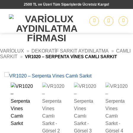
İçeriğe
2500 TL ve Üzeri Tüm Siparişlerde Ücretsiz Kargo!
atla
VARIOLUX
»
DEKORATIF SARKIT AYDINLATMA
»
CAMLI
SARKIT
»
VR1020 – SERPENTA VINES CAMLI SARKIT