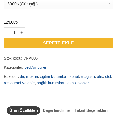
129,00
₺
VRA006 - 9W Opal E27 A60 LED Ampul adet
SEPETE EKLE
Stok kodu:
VRA006
Kategoriler:
Led Ampuller
Etiketler:
dış mekan
,
eğitim kurumları
,
konut
,
mağaza
,
ofis
,
otel
,
restaurant ve cafe
,
sağlık kurumları
,
teknik alanlar
Ürün Özellikleri
Değerlendirme
Taksit Seçenekleri