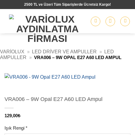
İçeriğe
2500 TL ve Üzeri Tüm Siparişlerde Ücretsiz Kargo!
atla
VARIOLUX
»
LED DRIVER VE AMPULLER
»
LED
AMPULLER
»
VRA006 – 9W OPAL E27 A60 LED AMPUL
VRA006 – 9W Opal E27 A60 LED Ampul
129,00
₺
Işık Rengi
*