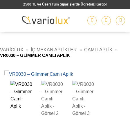
İçeriğe
2500 TL ve Üzeri Tüm Siparişlerde Ücretsiz Kargo!
atla
VARIOLUX
»
İÇ MEKAN APLIKLER
»
CAMLI APLIK
»
VR0030 – GLIMMER CAMLI APLIK