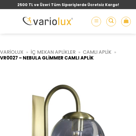
İçeriğe
2500 TL ve Üzeri Tüm Siparişlerde Ücretsiz Kargo!
atla
VARIOLUX
İÇ MEKAN APLIKLER
CAMLI APLIK
»
»
»
VR0027 – NEBULA GLIMMER CAMLI APLIK