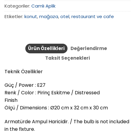
Kategoriler:
Camlı Aplik
Etiketler:
konut
,
mağaza
,
otel
,
restaurant ve cafe
Ürün Özellikleri
Değerlendirme
Taksit Seçenekleri
Teknik Özellikler
Güç / Power : E27
Renk / Color : Pirinç Eskitme / Distressed
Finish
Ölçü / Dimensions : Ø20 cm x 32 cm x 30 cm
Armatürde Ampul Haricidir. / The bulb is not included
in the fixture.