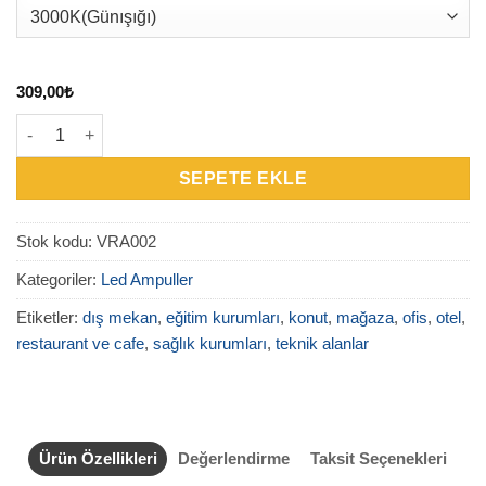
309,00
₺
VRA002 - 4W Rustik C35 LED Ampul adet
SEPETE EKLE
Stok kodu:
VRA002
Kategoriler:
Led Ampuller
Etiketler:
dış mekan
,
eğitim kurumları
,
konut
,
mağaza
,
ofis
,
otel
,
restaurant ve cafe
,
sağlık kurumları
,
teknik alanlar
Ürün Özellikleri
Değerlendirme
Taksit Seçenekleri