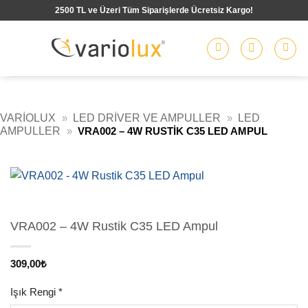
İçeriğe
2500 TL ve Üzeri Tüm Siparişlerde Ücretsiz Kargo!
atla
VARIOLUX
»
LED DRIVER VE AMPULLER
»
LED
AMPULLER
»
VRA002 – 4W RUSTIK C35 LED AMPUL
VRA002 – 4W Rustik C35 LED Ampul
309,00
₺
Işık Rengi
*