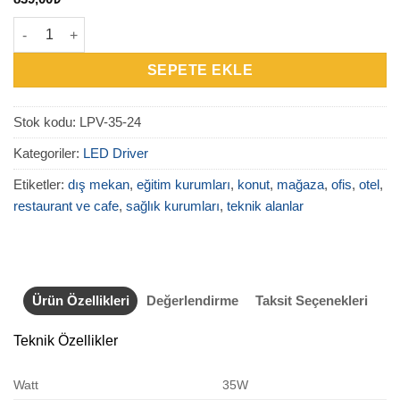
LPV-35-24 - 35W 24V 1.50A Dış Mekan Driver adet
SEPETE EKLE
Stok kodu:
LPV-35-24
Kategoriler:
LED Driver
Etiketler:
dış mekan
,
eğitim kurumları
,
konut
,
mağaza
,
ofis
,
otel
,
restaurant ve cafe
,
sağlık kurumları
,
teknik alanlar
Ürün Özellikleri
Değerlendirme
Taksit Seçenekleri
Teknik Özellikler
Watt
35W