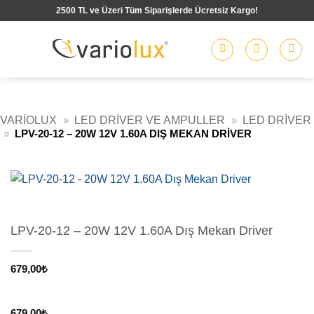
İçeriğe
2500 TL ve Üzeri Tüm Siparişlerde Ücretsiz Kargo!
atla
VARIOLUX
»
LED DRIVER VE AMPULLER
»
LED DRIVER
»
LPV-20-12 – 20W 12V 1.60A DIŞ MEKAN DRIVER
LPV-20-12 – 20W 12V 1.60A Dış Mekan Driver
679,00
₺
679,00
₺