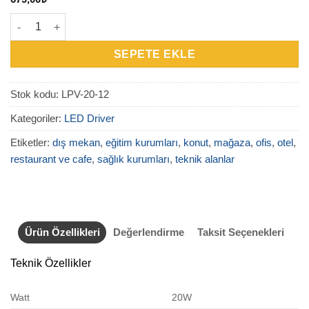
LPV-20-12 - 20W 12V 1.60A Dış Mekan Driver adet
SEPETE EKLE
Stok kodu:
LPV-20-12
Kategoriler:
LED Driver
Etiketler:
dış mekan
,
eğitim kurumları
,
konut
,
mağaza
,
ofis
,
otel
,
restaurant ve cafe
,
sağlık kurumları
,
teknik alanlar
Ürün Özellikleri
Değerlendirme
Taksit Seçenekleri
Teknik Özellikler
Watt
20W