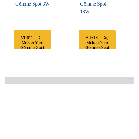
VR611 – Dış
VR613 – Dış
Mekan Yere
Mekan Yere
Gömme Spot
Gömme Spot
3W
18W
1.459,00
₺
3.479,00
₺