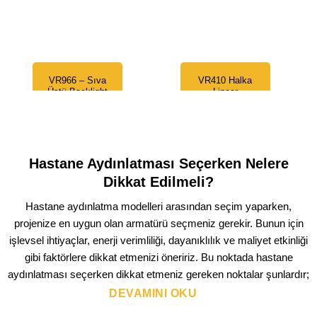
VR966 – Sıva
VR410 Halka
Üstü Backlight
Lineer
LED Panel
Aydınlatma
1.699,00
₺
4.019,00
₺
Hastane Aydınlatması Seçerken Nelere
Dikkat Edilmeli?
Hastane aydınlatma modelleri arasından seçim yaparken,
projenize en uygun olan armatürü seçmeniz gerekir. Bunun için
işlevsel ihtiyaçlar, enerji verimliliği, dayanıklılık ve maliyet etkinliği
gibi faktörlere dikkat etmenizi öneririz. Bu noktada hastane
aydınlatması seçerken dikkat etmeniz gereken noktalar şunlardır;
DEVAMINI OKU