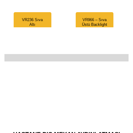
VR236 Sıva
VR966 – Sıva
Altı
Üstü Backlight
Aydınlatma
LED Panel
Armatürü
1.699,00
₺
319,00
₺