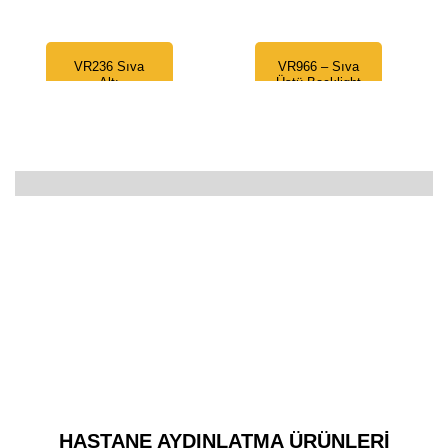
VR236 Sıva
VR966 – Sıva
Altı
Üstü Backlight
Aydınlatma
LED Panel
Armatürü
1.699,00
₺
319,00
₺
HASTANE AYDINLATMA ÜRÜNLERİ