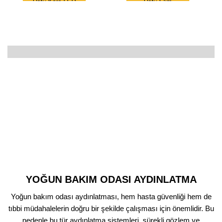
Üstü Kare LED
Üstü Slim
Panel
Armatür
449,00
₺
1.049,00
₺
YOĞUN BAKIM ODASI AYDINLATMA
Yoğun bakım odası aydınlatması, hem hasta güvenliği hem de
tıbbi müdahalelerin doğru bir şekilde çalışması için önemlidir. Bu
nedenle bu tür aydınlatma sistemleri, sürekli gözlem ve